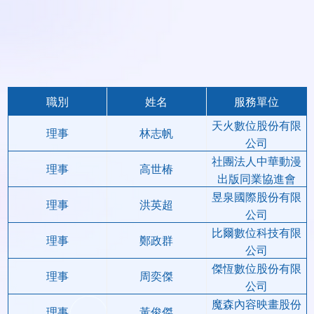
職別
姓名
服務單位
天火數位股份有限
理事
林志帆
公司
社團法人中華動漫
理事
高世椿
出版同業協進會
昱泉國際股份有限
理事
洪英超
公司
比爾數位科技有限
理事
鄭政群
公司
傑恆數位股份有限
理事
周奕傑
公司
魔森內容映畫股份
理事
黃俊傑